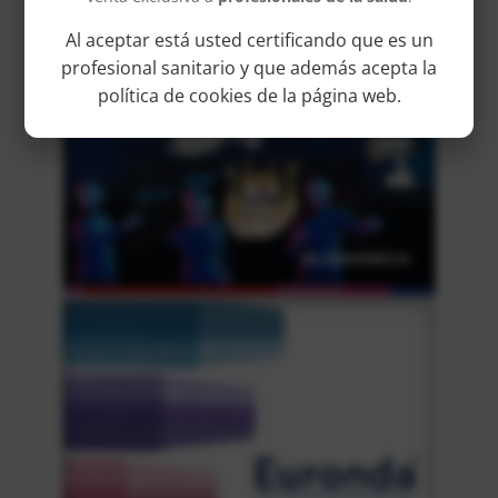
Al aceptar está usted certificando que es un
profesional sanitario y que además acepta la
política de cookies de la página web.