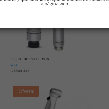
la página web.
Alegra Turbina TE-98 RQ
W&H
₲
3.500.000
¡Oferta!