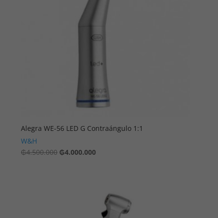
Alegra WE-56 LED G Contraángulo 1:1
W&H
El
El
₲
4.500.000
₲
4.000.000
precio
precio
original
actual
era:
es:
₲4.500.000.
₲4.000.000.