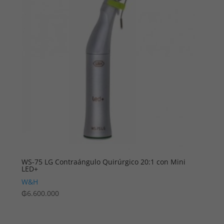
WS-75 LG Contraángulo Quirúrgico 20:1 con Mini
LED+
W&H
₲
6.600.000