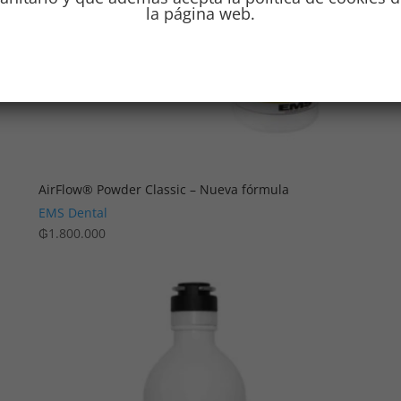
la página web.
AirFlow® Powder Classic – Nueva fórmula
EMS Dental
₲
1.800.000