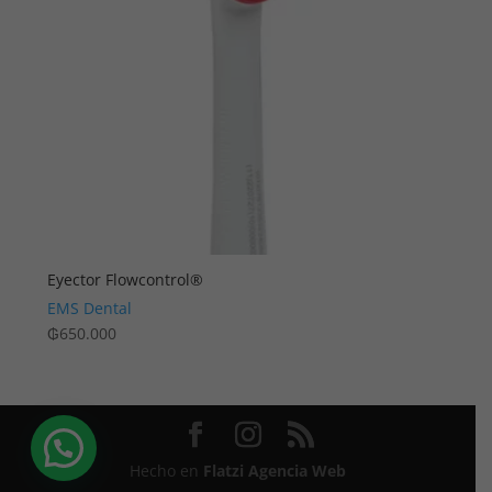
Eyector Flowcontrol®
EMS Dental
₲
650.000
Hecho en
Flatzi Agencia Web