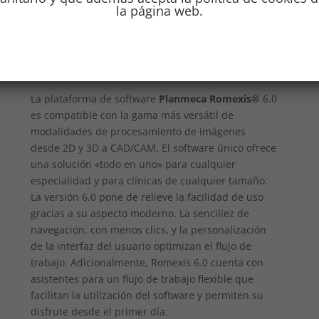
la página web.
con una facilidad de uso superior, así como una
amplia selección de nuevas herramientas y
características.
La plataforma de software
Planmeca Romexis®
6.0
es compatible con la gama más versátil de
modalidades de procesamiento de imágenes
desde 2D y 3D a CAD/CAM. El software único ofrece
una solución «todo en uno» para cualquier
especialidad y para clínicas de cualquier tamaño.
La versión 6.0 pone de relieve la facilidad de uso
gracias a su aspecto moderno. La sencillez de
navegación, con menos clics, y la personalización
de la interfaz del usuario optimizan el flujo de
trabajo. Adicionalmente, Romexis 6.0 cuenta con
asistentes para un flujo de trabajo flexible que
facilitan la utilización del software y permiten su
disfrute desde el primer día.